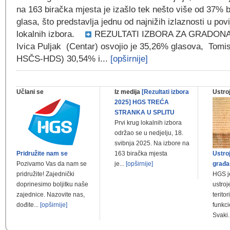
na 163 biračka mjesta je izašlo tek nešto više od 37% 
glasa, što predstavlja jednu od najnižih izlaznosti u povij
lokalnih izbora.
REZULTATI IZBORA ZA GRADONA
Ivica Puljak (Centar) osvojio je 35,26% glasova, Tom
HSČS-HDS) 30,54% i...
[opširnije]
Učlani se
Iz medija
[Rezultati izbora
Ustro
2025] HGS TREĆA
STRANKA U SPLITU
Prvi krug lokalnih izbora
održao se u nedjelju, 18.
svibnja 2025. Na izbore na
Pridružite nam se
163 biračka mjesta
Ustro
Pozivamo Vas da nam se
je...
[opširnije]
građa
pridružite! Zajednički
HGS j
doprinesimo boljitku naše
ustroj
zajednice. Nazovite nas,
teritor
dođite...
[opširnije]
funkci
Svaki.