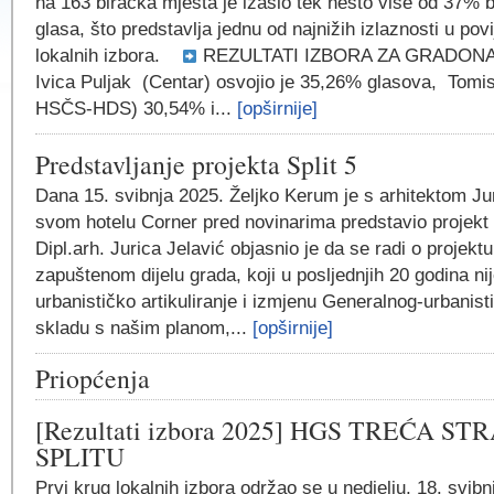
na 163 biračka mjesta je izašlo tek nešto više od 37% 
glasa, što predstavlja jednu od najnižih izlaznosti u povij
lokalnih izbora.
REZULTATI IZBORA ZA GRADONA
Ivica Puljak (Centar) osvojio je 35,26% glasova, Tom
HSČS-HDS) 30,54% i...
[opširnije]
Predstavljanje projekta Split 5
Dana 15. svibnja 2025. Željko Kerum je s arhitektom J
svom hotelu Corner pred novinarima predstavio projekt S
Dipl.arh. Jurica Jelavić objasnio je da se radi o projektu
zapuštenom dijelu grada, koji u posljednjih 20 godina ni
urbanističko artikuliranje i izmjenu Generalnog-urbanist
skladu s našim planom,...
[opširnije]
Priopćenja
[Rezultati izbora 2025] HGS TREĆA S
SPLITU
Prvi krug lokalnih izbora održao se u nedjelju, 18. svib