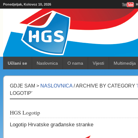
Ponedjeljak, Kolovoz 10, 2026
H
Učlani se
Naslovnica
O nama
Vijesti
Multimedija
GDJE SAM >
NASLOVNICA
/ ARCHIVE BY CATEGORY '
LOGOTIP'
HGS Logotip
Logotip Hrvatske građanske stranke