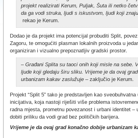
projekt realizirati Kerum, Puljak, Šuta ili netko četv
da ga vodi struka, ljudi s iskustvom, ljudi koji znaj
rekao je Kerum.
Dodao je da projekt ima potencijal probuditi Split, povez
Zagoru, te omogućiti plasman lokalnih proizvoda u jed
organiziran i vizualno prepoznatljiv gradski prostor.
– Građani Splita su taoci onih koji misle na sebe. 
ljude koji gledaju širu sliku. Vrijeme je da ovaj gr
urbanizam kakav zaslužuje –
zaključio je Kerum.
Projekt “Split 5” tako je predstavljen kao sveobuhvatna 
inicijativa, koja nastoji riješiti više problema istovreme
radna mjesta, prometnu povezanost i urbani identitet –
dobiti priliku da vodi grad bez političkih barijera.
Vrijeme je da ovaj grad konačno dobije urbanizam k