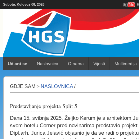
Subota, Kolovoz 08, 2026
H
Učlani se
Naslovnica
O nama
Vijesti
Multimedija
GDJE SAM >
NASLOVNICA
/
Predstavljanje projekta Split 5
Dana 15. svibnja 2025. Željko Kerum je s arhitektom J
svom hotelu Corner pred novinarima predstavio projekt S
Dipl.arh. Jurica Jelavić objasnio je da se radi o projektu