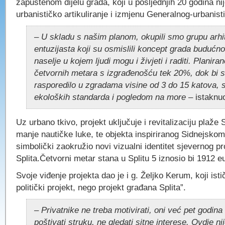
zapuštenom dijelu grada, koji u posljednjih 20 godina ni
urbanističko artikuliranje i izmjenu Generalnog-urbanist
– U skladu s našim planom, okupili smo grupu arhi
entuzijasta koji su osmislili koncept grada budućno
naselje u kojem ljudi mogu i živjeti i raditi. Planira
četvornih metara s izgrađenošću tek 20%, dok bi 
rasporedilo u zgradama visine od 3 do 15 katova, 
ekoloških standarda i pogledom na more
– istaknuo
Uz urbano tkivo, projekt uključuje i revitalizaciju plaže 
manje nautičke luke, te objekta inspiriranog Sidnejskom
simbolički zaokružio novi vizualni identitet sjevernog pr
Splita.Četvorni metar stana u Splitu 5 iznosio bi 1912 e
Svoje viđenje projekta dao je i g. Željko Kerum, koji isti
politički projekt, nego projekt građana Splita”.
– Privatnike ne treba motivirati, oni već pet godina
poštivati struku, ne gledati sitne interese. Ovdje ni