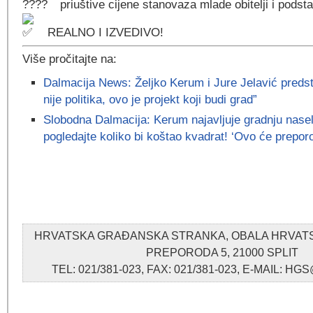
priuštive cijene stanovaza mlade obitelji i podst
REALNO I IZVEDIVO!
Više pročitajte na:
Dalmacija News: Željko Kerum i Jure Jelavić predsta
nije politika, ovo je projekt koji budi grad”
Slobodna Dalmacija: Kerum najavljuje gradnju naselj
pogledajte koliko bi koštao kvadrat! ‘Ovo će preporod
HRVATSKA GRAĐANSKA STRANKA, OBALA HRVA
PREPORODA 5, 21000 SPLIT
TEL: 021/381-023, FAX: 021/381-023, E-MAIL: 