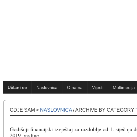
Učlani se
Naslovnica
O nama
Vijesti
Multimedija
GDJE SAM >
NASLOVNICA
/ ARCHIVE BY CATEGORY '
Godišnji financijski izvještaj za razdoblje od 1. siječnja 
2019. godine