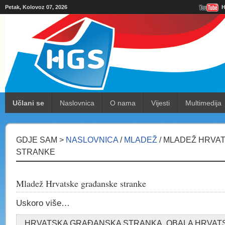
Petak, Kolovoz 07, 2026
H
Učlani se
Naslovnica
O nama
Vijesti
Multimedija
GDJE SAM >
NASLOVNICA
/
MLADEŽ
/ MLADEŽ HRVA
STRANKE
Mladež Hrvatske građanske stranke
Uskoro više…
HRVATSKA GRAĐANSKA STRANKA, OBALA HRVA