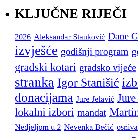
KLJUČNE RIJEČI
Dane G
2026
Aleksandar Stanković
izvješće
godišnji program
g
gradski kotari
gradsko vijeće
stranka
izb
Igor Stanišić
donacijama
Jure
Jure Jelavić
lokalni izbori
Marti
mandat
Nedjeljom u 2
Nevenka Bečić
osniva