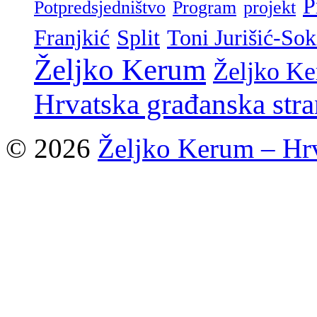
P
Potpredsjedništvo
Program
projekt
Franjkić
Split
Toni Jurišić-Sok
Željko Kerum
Željko K
Hrvatska građanska str
© 2026
Željko Kerum – Hrv