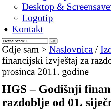
Desktop & Screensave
Logotip
Kontakt
Gdje sam >
Naslovnica
/
Iz
financijski izvještaj za razd
prosinca 2011. godine
HGS – Godišnji financ
razdoblje od 01. siječ