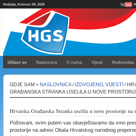
Nedjelja, Kolovoz 09, 2026
H
Učlani se
Naslovnica
O nama
Vijesti
Multimedija
GDJE SAM >
NASLOVNICA
/
IZDVOJENO
,
VIJESTI
/ HR
GRAĐANSKA STRANKA USELILA U NOVE PROSTORIJE
Hrvatska Građanska Stranka uselila u nove prostorije na r
Poštovani, ovim putem vas obavještavamo da smo prese
prostorije na adresi Obala Hrvatskog narodnog preporod