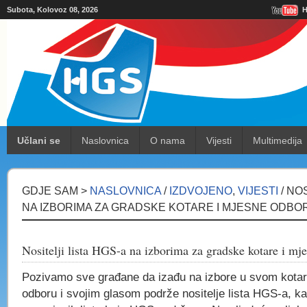
Subota, Kolovoz 08, 2026
H
Učlani se
Naslovnica
O nama
Vijesti
Multimedija
GDJE SAM >
NASLOVNICA
/
IZDVOJENO
,
VIJESTI
/ NO
NA IZBORIMA ZA GRADSKE KOTARE I MJESNE ODBO
Nositelji lista HGS-a na izborima za gradske kotare i mj
Pozivamo sve građane da izađu na izbore u svom kotar
odboru i svojim glasom podrže nositelje lista HGS-a, kao