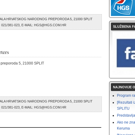
ALA HRVATSKOG NARODNOG PREPORODA 5, 21000 SPLIT
AX: 021/381-023, E-MAIL: HGS@HGS.COM.HR
SLUŽBENA F
ters
 preporoda 5, 21000 SPLIT
NAJNOVIJE 
Program rad
ALA HRVATSKOG NARODNOG PREPORODA 5, 21000 SPLIT
[Rezultat
AX: 021/381-023, E-MAIL: HGS@HGS.COM.HR
SPLITU
Predstavlja
Ako ne zna
Keruma