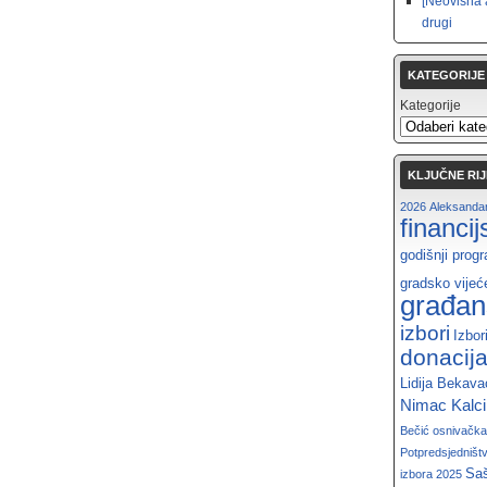
[Neovisna 
drugi
KATEGORIJE
Kategorije
KLJUČNE RIJ
2026
Aleksandar
financi
godišnji prog
gradsko vijeć
građan
izbori
Izbor
donacij
Lidija Bekava
Nimac Kalc
Bečić
osnivačka
Potpredsjedništ
Saš
izbora 2025