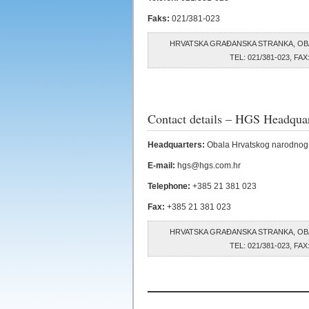
Faks:
021/381-023
HRVATSKA GRAĐANSKA STRANKA, OB
TEL: 021/381-023, F
Contact details – HGS Headquar
Headquarters:
Obala Hrvatskog narodnog
E-mail:
hgs@hgs.com.hr
Telephone:
+385 21 381 023
Fax:
+385 21 381 023
HRVATSKA GRAĐANSKA STRANKA, OB
TEL: 021/381-023, F