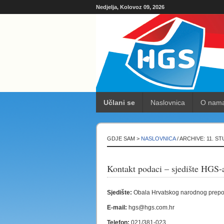
Nedjelja, Kolovoz 09, 2026
Učlani se
Naslovnica
O nam
GDJE SAM >
NASLOVNICA
/ ARCHIVE: 11. ST
Kontakt podaci – sjedište HGS-
Sjedište:
Obala Hrvatskog narodnog prepo
E-mail:
hgs@hgs.com.hr
Telefon:
021/381-023