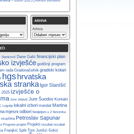
anketa – izbori 2025.] Kerum trenutno
ARHIVA
Arhiva
EČI
financijski plan
Dane Galić
 Stanković
jsko izvješće
godišnji program
gradski kotari
ram rada
Gradonačelnik
hgs
hrvatska
e
ska stranka
Igor Stanišić
izvješće o
i 2025
ama
Jure Šundov
Kontakt
Jure Jelavić
lokalni izbori
Martina
c
mandat
Logotip
ina
mjesni odbori
Nedjeljom u 2
Nevenka
Petroslav Sapunar
 skupština
Projekti
vo
Program
projekt
rezultati
rezultati
a Franjkić
Split
Toni Jurišić-Sokić