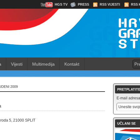
HGS TV
PRESS
RSS VIJESTI
RSS 
a
Vijesti
Multimedija
Kontakt
UDENI 2009
PRETPLATITE
E-mail adresa 
a
roda 5, 21000 SPLIT
UČLANI SE