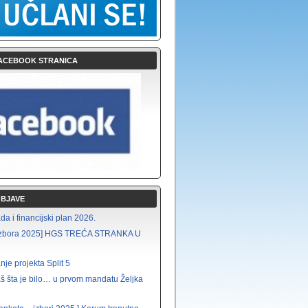
ACEBOOK STRANICA
OBJAVE
a i financijski plan 2026.
i izbora 2025] HGS TREĆA STRANKA U
nje projekta Split 5
š šta je bilo… u prvom mandatu Željka