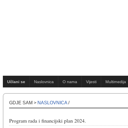
Učlani se
Naslovnica
O nama
Vijesti
Multimedija
GDJE SAM >
NASLOVNICA
/
Program rada i financijski plan 2024.