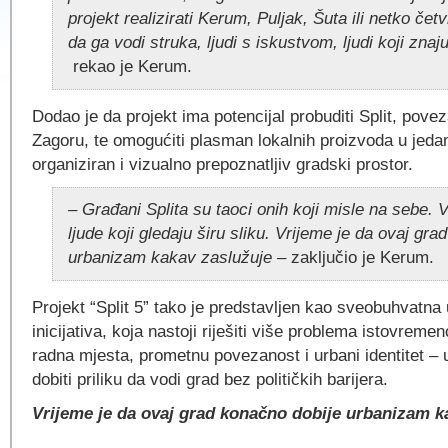
projekt realizirati Kerum, Puljak, Šuta ili netko četv
da ga vodi struka, ljudi s iskustvom, ljudi koji znaj
rekao je Kerum.
Dodao je da projekt ima potencijal probuditi Split, povez
Zagoru, te omogućiti plasman lokalnih proizvoda u jed
organiziran i vizualno prepoznatljiv gradski prostor.
– Građani Splita su taoci onih koji misle na sebe. 
ljude koji gledaju širu sliku. Vrijeme je da ovaj gr
urbanizam kakav zaslužuje –
zaključio je Kerum.
Projekt “Split 5” tako je predstavljen kao sveobuhvatna 
inicijativa, koja nastoji riješiti više problema istovreme
radna mjesta, prometnu povezanost i urbani identitet –
dobiti priliku da vodi grad bez političkih barijera.
Vrijeme je da ovaj grad konačno dobije urbanizam k