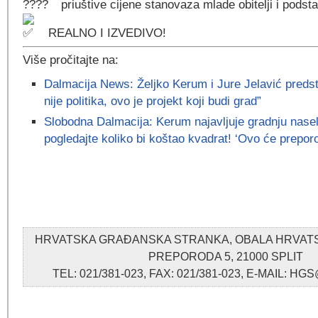
priuštive cijene stanovaza mlade obitelji i podst
REALNO I IZVEDIVO!
Više pročitajte na:
Dalmacija News: Željko Kerum i Jure Jelavić predsta
nije politika, ovo je projekt koji budi grad”
Slobodna Dalmacija: Kerum najavljuje gradnju naselj
pogledajte koliko bi koštao kvadrat! ‘Ovo će preporod
HRVATSKA GRAĐANSKA STRANKA, OBALA HRVA
PREPORODA 5, 21000 SPLIT
TEL: 021/381-023, FAX: 021/381-023, E-MAIL: 