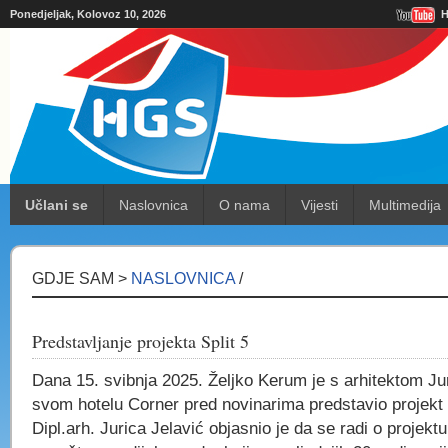
Ponedjeljak, Kolovoz 10, 2026
H
Učlani se
Naslovnica
O nama
Vijesti
Multimedija
GDJE SAM >
NASLOVNICA
/
Predstavljanje projekta Split 5
Dana 15. svibnja 2025. Željko Kerum je s arhitektom J
svom hotelu Corner pred novinarima predstavio projekt S
Dipl.arh. Jurica Jelavić objasnio je da se radi o projektu