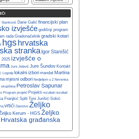
EČI
financijski plan
Dane Galić
 Stanković
jsko izvješće
godišnji program
gradski kotari
ram rada
Gradonačelnik
hgs
hrvatska
e
ska stranka
Igor Stanišić
izvješće o
i 2025
ama
Jure Šundov
Kontakt
Jure Jelavić
lokalni izbori
Martina
c
mandat
Logotip
ina
mjesni odbori
Nedjeljom u 2
Nevenka
Petroslav Sapunar
 skupština
Projekti
vo
Program
projekt
rezultati
rezultati
a Franjkić
Split
Toni Jurišić-Sokić
Željko
vrtići
roj
članstvo
Željko
Željko Kerum - HGS
 Hrvatska građanska