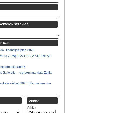
ACEBOOK STRANICA
OBJAVE
a i financijski plan 2026.
i izbora 2025] HGS TREĆA STRANKA U
nje projekta Split 5
š šta je bilo… u prvom mandatu Željka
anketa – izbori 2025.] Kerum trenutno
ARHIVA
Arhiva