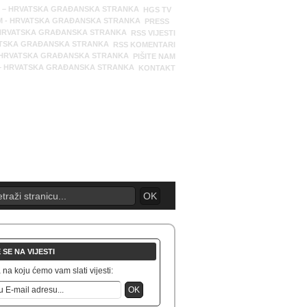
HGS TV
PRESS
RSS VIJESTI
RSS KOMENTARI
PIŠITE NAM
KONTAKT
 SE NA VIJESTI
na koju ćemo vam slati vijesti: