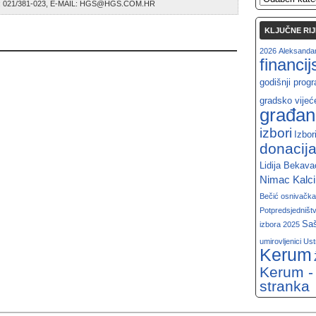
AX: 021/381-023, E-MAIL: HGS@HGS.COM.HR
KLJUČNE RIJ
2026
Aleksandar
financi
godišnji prog
gradsko vijeć
građan
izbori
Izbor
donacij
Lidija Bekava
Nimac Kalc
Bečić
osnivačka
Potpredsjedništ
Saš
izbora 2025
umirovljenici
Ust
Kerum
Kerum -
stranka