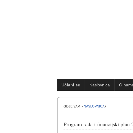
Učlani se
Naslovnica
O nam
GDJE SAM >
NASLOVNICA
/
Program rada i financijski plan 