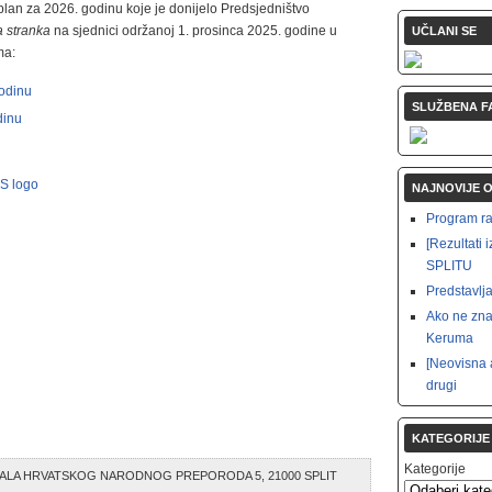
 plan za 2026. godinu koje je donijelo Predsjedništvo
 stranka
na sjednici održanoj 1. prosinca 2025. godine u
UČLANI SE
ma:
godinu
SLUŽBENA F
dinu
NAJNOVIJE 
Program rad
[Rezultat
SPLITU
Predstavlja
Ako ne zna
Keruma
[Neovisna 
drugi
KATEGORIJE
Kategorije
ALA HRVATSKOG NARODNOG PREPORODA 5, 21000 SPLIT