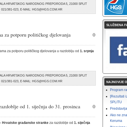
ALA HRVATSKOG NARODNOG PREPORODA 5, 21000 SPLIT
AX: 021/381-023, E-MAIL: HGS@HGS.COM.HR
SLUŽBENA F
a za potporu političkog djelovanja
0
ama za potporu političkog djelovanja u razdoblju od
1. srpnja
ALA HRVATSKOG NARODNOG PREPORODA 5, 21000 SPLIT
AX: 021/381-023, E-MAIL: HGS@HGS.COM.HR
NAJNOVIJE 
Program rad
[Rezultat
SPLITU
 razdoblje od 1. siječnja do 31. prosinca
0
Predstavlja
Ako ne zna
Keruma
– Hrvatske građanske stranke
za razdoblje od
1. siječnja