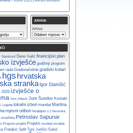
anketa – izbori 2025.] Kerum trenutno
ARHIVA
Arhiva
EČI
financijski plan
Dane Galić
 Stanković
jsko izvješće
godišnji program
gradski kotari
ram rada
Gradonačelnik
hgs
hrvatska
e
ska stranka
Igor Stanišić
izvješće o
i 2025
ama
Jure Šundov
Kontakt
Jure Jelavić
lokalni izbori
Martina
c
mandat
Logotip
ina
mjesni odbori
Nedjeljom u 2
Nevenka
Petroslav Sapunar
 skupština
Projekti
vo
Program
projekt
rezultati
rezultati
a Franjkić
Split
Toni Jurišić-Sokić