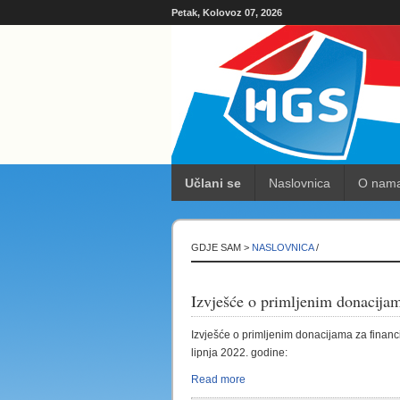
Petak, Kolovoz 07, 2026
Učlani se
Naslovnica
O nam
GDJE SAM >
NASLOVNICA
/
Izvješće o primljenim donacijam
Izvješće o primljenim donacijama za financi
lipnja 2022. godine:
Read more