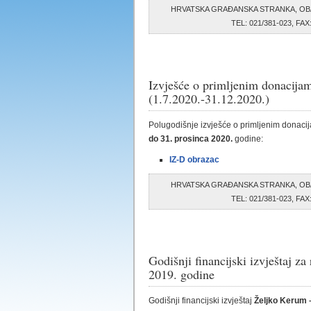
HRVATSKA GRAĐANSKA STRANKA, OB
TEL: 021/381-023, F
Izvješće o primljenim donacijam
(1.7.2020.-31.12.2020.)
Polugodišnje izvješće o primljenim donacij
do 31. prosinca 2020.
godine:
IZ-D obrazac
HRVATSKA GRAĐANSKA STRANKA, OB
TEL: 021/381-023, F
Godišnji financijski izvještaj za
2019. godine
Godišnji financijski izvještaj
Željko Kerum 