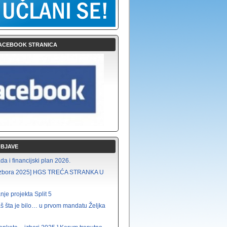
ACEBOOK STRANICA
OBJAVE
a i financijski plan 2026.
i izbora 2025] HGS TREĆA STRANKA U
nje projekta Split 5
š šta je bilo… u prvom mandatu Željka