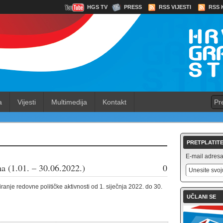
HGS TV
PRESS
RSS VIJESTI
RSS 
a
Vijesti
Multimedija
Kontakt
PRETPLATITE
E-mail adresa 
a (1.01. – 30.06.2022.)
0
ranje redovne političke aktivnosti od 1. siječnja 2022. do 30.
UČLANI SE