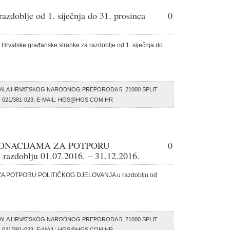
 razdoblje od 1. siječnja do 31. prosinca
0
 – Hrvatske građanske stranke za razdoblje od 1. siječnja do
ALA HRVATSKOG NARODNOG PREPORODA 5, 21000 SPLIT
AX: 021/381-023, E-MAIL: HGS@HGS.COM.HR
DONACIJAMA ZA POTPORU
0
doblju 01.07.2016. – 31.12.2016.
A POTPORU POLITIČKOG DJELOVANJA u razdoblju od
ALA HRVATSKOG NARODNOG PREPORODA 5, 21000 SPLIT
AX: 021/381-023, E-MAIL: HGS@HGS.COM.HR