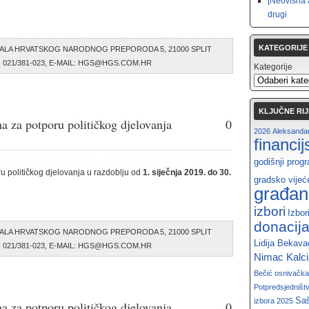
[Neovisna 
drugi
KATEGORIJE
ALA HRVATSKOG NARODNOG PREPORODA 5, 21000 SPLIT
AX: 021/381-023, E-MAIL: HGS@HGS.COM.HR
Kategorije
KLJUČNE RIJ
a za potporu političkog djelovanja
0
2026
Aleksandar
financi
godišnji prog
u političkog djelovanja u razdoblju od
1. siječnja 2019. do 30.
gradsko vijeć
građan
izbori
Izbor
donacij
ALA HRVATSKOG NARODNOG PREPORODA 5, 21000 SPLIT
Lidija Bekava
AX: 021/381-023, E-MAIL: HGS@HGS.COM.HR
Nimac Kalc
Bečić
osnivačka
Potpredsjedništ
Saš
izbora 2025
a za potporu političkog djelovanja
0