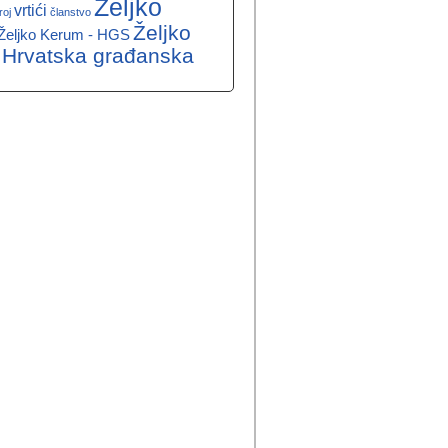
Željko
vrtići
roj
članstvo
Željko
Željko Kerum - HGS
 Hrvatska građanska