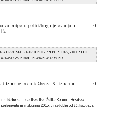
a za potporu političkog djelovanja u
0
016.
ALA HRVATSKOG NARODNOG PREPORODA 5, 21000 SPLIT
AX: 021/381-023, E-MAIL: HGS@HGS.COM.HR
ma) izborne promidžbe za X. izbornu
0
promidžbe kandidacijske liste Željko Kerum – Hrvatska
 parlamentarnim izborima 2015. u razdoblju od 21. listopada