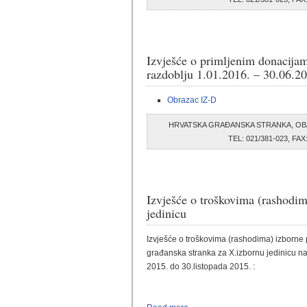
Izvješće o primljenim donacijam
razdoblju 1.01.2016. – 30.06.2
Obrazac IZ-D
HRVATSKA GRAĐANSKA STRANKA, OB
TEL: 021/381-023, F
Izvješće o troškovima (rashodi
jedinicu
Izvješće o troškovima (rashodima) izborne 
građanska stranka za X.izbornu jedinicu na
2015. do 30.listopada 2015. :