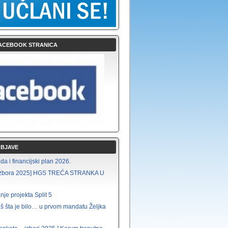
ACEBOOK STRANICA
OBJAVE
a i financijski plan 2026.
i izbora 2025] HGS TREĆA STRANKA U
nje projekta Split 5
š šta je bilo… u prvom mandatu Željka