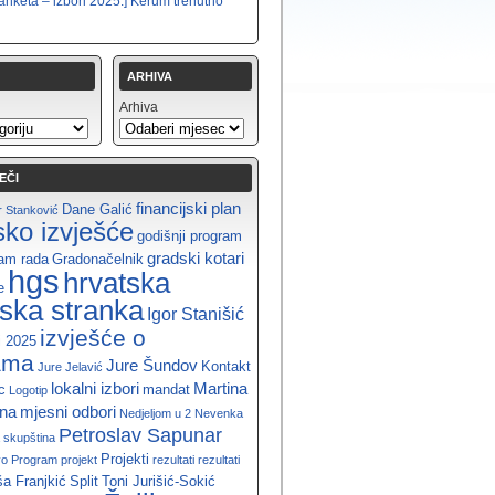
anketa – izbori 2025.] Kerum trenutno
ARHIVA
Arhiva
EČI
financijski plan
Dane Galić
 Stanković
jsko izvješće
godišnji program
gradski kotari
ram rada
Gradonačelnik
hgs
hrvatska
e
ska stranka
Igor Stanišić
izvješće o
i 2025
ama
Jure Šundov
Kontakt
Jure Jelavić
lokalni izbori
Martina
c
mandat
Logotip
ina
mjesni odbori
Nedjeljom u 2
Nevenka
Petroslav Sapunar
 skupština
Projekti
vo
Program
projekt
rezultati
rezultati
a Franjkić
Split
Toni Jurišić-Sokić