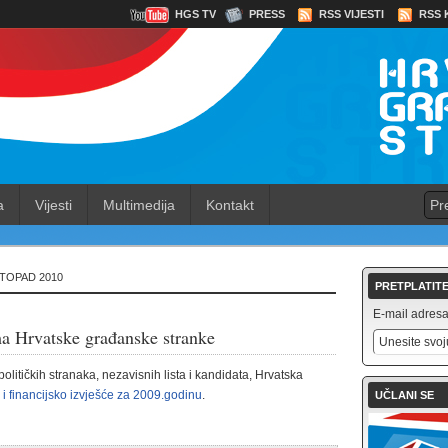
HGS TV
PRESS
RSS VIJESTI
RSS 
a
Vijesti
Multimedija
Kontakt
ISTOPAD 2010
PRETPLATITE
E-mail adresa 
ma Hrvatske građanske stranke
litičkih stranaka, nezavisnih lista i kandidata, Hrvatska
 i financijsko izvješće za 2009.godinu
.
UČLANI SE