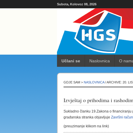
Subota, Kolovoz 08, 2026
Učlani se
Naslovnica
O nam
GDJE SAM >
NASLOVNICA
/ ARCHIVE: 20. L
Izvještaj o prihodima i rashodi
Sukladno članku 19.Zakona o financiranju po
građanska stranka objavljuje
Završni račun
(preuzimanje klikom na link)