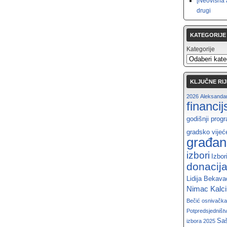
[Neovisna 
drugi
KATEGORIJE
Kategorije
KLJUČNE RIJ
2026
Aleksandar
financi
godišnji prog
gradsko vijeć
građan
izbori
Izbor
donacij
Lidija Bekava
Nimac Kalc
Bečić
osnivačka
Potpredsjedništ
Saš
izbora 2025