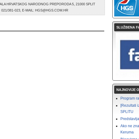
ALA HRVATSKOG NARODNOG PREPORODA 5, 21000 SPLIT
AX: 021/381-023, E-MAIL: HGS@HGS.COM.HR
SLUŽBENA F
NAJNOVIJE 
Program rad
[Rezultat
SPLITU
Predstavlja
Ako ne zna
Keruma