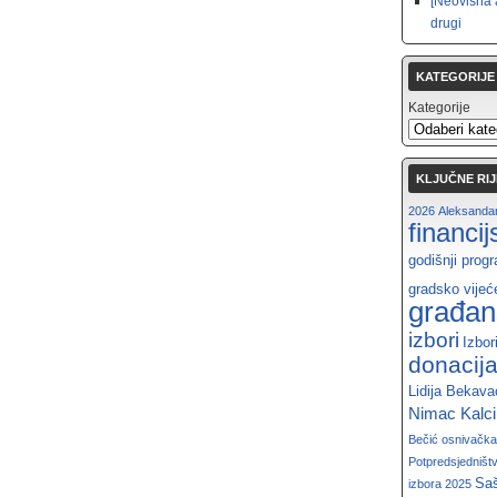
[Neovisna 
drugi
KATEGORIJE
Kategorije
KLJUČNE RIJ
2026
Aleksandar
financi
godišnji prog
gradsko vijeć
građan
izbori
Izbor
donacij
Lidija Bekava
Nimac Kalc
Bečić
osnivačka
Potpredsjedništ
Saš
izbora 2025