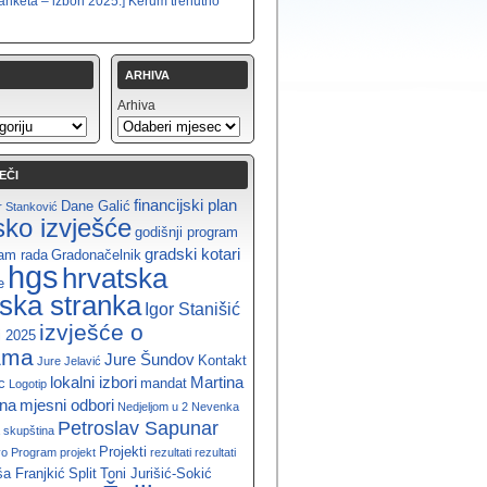
anketa – izbori 2025.] Kerum trenutno
ARHIVA
Arhiva
EČI
financijski plan
Dane Galić
 Stanković
jsko izvješće
godišnji program
gradski kotari
ram rada
Gradonačelnik
hgs
hrvatska
e
ska stranka
Igor Stanišić
izvješće o
i 2025
ama
Jure Šundov
Kontakt
Jure Jelavić
lokalni izbori
Martina
c
mandat
Logotip
ina
mjesni odbori
Nedjeljom u 2
Nevenka
Petroslav Sapunar
 skupština
Projekti
vo
Program
projekt
rezultati
rezultati
a Franjkić
Split
Toni Jurišić-Sokić