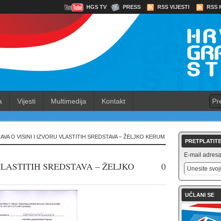
HGS TV
PRESS
RSS VIJESTI
RSS 
a
Vijesti
Multimedija
Kontakt
JAVA O VISINI I IZVORU VLASTITIH SREDSTAVA – ŽELJKO KERUM
PRETPLATITE
E-mail adresa 
 VLASTITIH SREDSTAVA – ŽELJKO
0
UČLANI SE