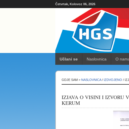
Četvrtak, Kolovoz 06, 2026
Učlani se
Naslovnica
O nam
GDJE SAM >
NASLOVNICA
/
IZDVOJENO
/ IZ
IZJAVA O VISINI I IZVORU
KERUM