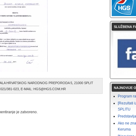
SLUŽBENA F
ALA HRVATSKOG NARODNOG PREPORODA 5, 21000 SPLIT
NAJNOVIJE 
X: 021/381-023, E-MAIL: HGS@HGS.COM.HR
Program rad
[Rezultat
SPLITU
entiranje je zatvoreno.
Predstavlja
Ako ne zna
Keruma