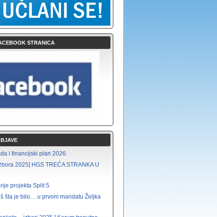
ACEBOOK STRANICA
OBJAVE
a i financijski plan 2026.
i izbora 2025] HGS TREĆA STRANKA U
nje projekta Split 5
š šta je bilo… u prvom mandatu Željka