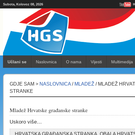
Subota, Kolovoz 08, 2026
H
Učlani se
Naslovnica
O nama
Vijesti
Multimedija
GDJE SAM >
NASLOVNICA
/
MLADEŽ
/ MLADEŽ HRVA
STRANKE
Mladež Hrvatske građanske stranke
Uskoro više…
HRVATSKA GRAĐANSKA STRANKA, OBALA HRVA